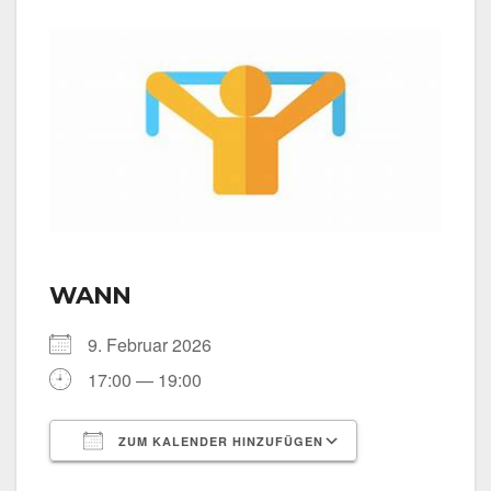
WANN
9. Febru­ar 2026
17:00 — 19:00
ZUM KALENDER HINZUFÜGEN
ICS her­un­ter­la­den
Goog­le Kalen­