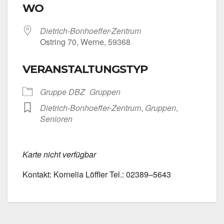
WO
Dietrich-Bonhoeffer-Zentrum
Ost­ring 70, Wer­ne, 59368
VERANSTALTUNGSTYP
Grup­pe DBZ
Grup­pen
Dietrich-Bonhoeffer-Zentrum
,
Grup­pen
,
Senio­ren
Kar­te nicht ver­füg­bar
Kon­takt: Kor­ne­lia Löff­ler Tel.: 02389–5643