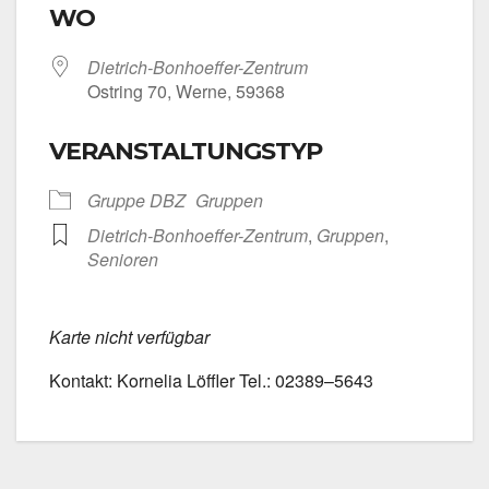
WO
Dietrich-Bonhoeffer-Zentrum
Ost­ring 70, Wer­ne, 59368
VERANSTALTUNGSTYP
Grup­pe DBZ
Grup­pen
Dietrich-Bonhoeffer-Zentrum
,
Grup­pen
,
Senio­ren
Kar­te nicht ver­füg­bar
Kon­takt: Kor­ne­lia Löff­ler Tel.: 02389–5643