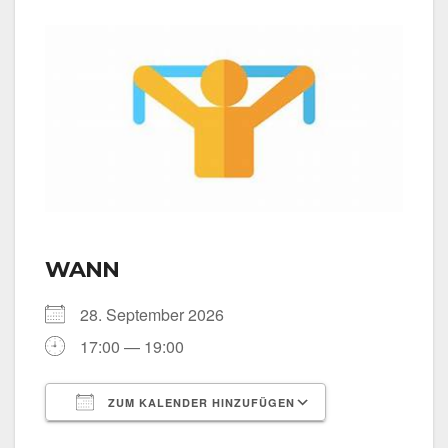
WANN
28. Sep­tem­ber 2026
17:00 — 19:00
ZUM KALENDER HINZUFÜGEN
ICS her­un­ter­la­den
Goog­le Kalen­