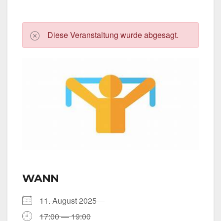
Die­se Ver­an­stal­tung wur­de abge­sagt.
WANN
11. August 2025
17:00 — 19:00