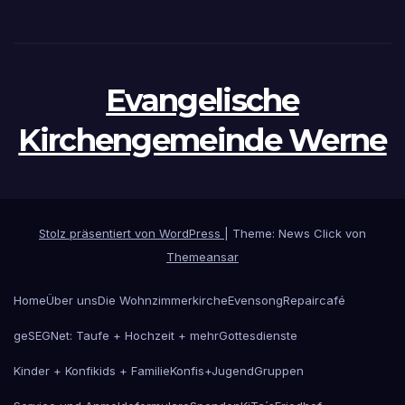
Evangelische
Kirchengemeinde Werne
Stolz präsentiert von WordPress
|
Theme: News Click von
Themeansar
Home
Über uns
Die Wohnzimmerkirche
Evensong
Repaircafé
geSEGNet: Taufe + Hochzeit + mehr
Gottesdienste
Kinder + Konfikids + Familie
Konfis+Jugend
Gruppen