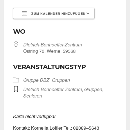
ZUM KALENDER HINZUFÜGEN
ICS her­un­ter­la­den
Goog­le Kalen­
WO
Dietrich-Bonhoeffer-Zentrum
Ost­ring 70, Wer­ne, 59368
VERANSTALTUNGSTYP
Grup­pe DBZ
Grup­pen
Dietrich-Bonhoeffer-Zentrum
,
Grup­pen
,
Senio­ren
Kar­te nicht ver­füg­bar
Kon­takt: Kor­ne­lia Löff­ler Tel.: 02389–5643