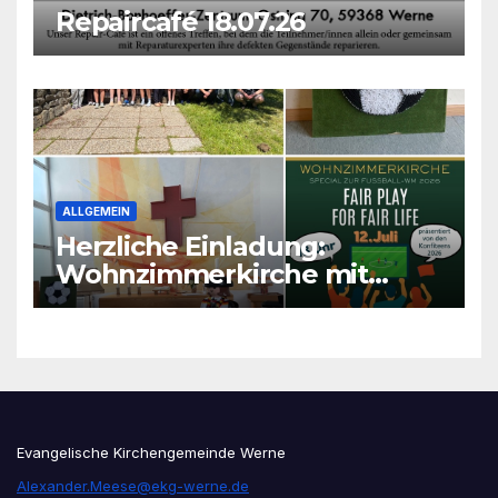
Repaircafé 18.07.26
ALLGEMEIN
Herzliche Einladung:
Wohnzimmerkirche mit
unseren Konfis
Evangelische Kirchengemeinde Werne
Alexander.Meese@ekg-werne.de