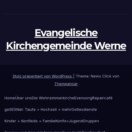
Evangelische
Kirchengemeinde Werne
Stolz präsentiert von WordPress
|
Theme: News Click von
Themeansar
Home
Über uns
Die Wohnzimmerkirche
Evensong
Repaircafé
geSEGNet: Taufe + Hochzeit + mehr
Gottesdienste
Kinder + Konfikids + Familie
Konfis+Jugend
Gruppen