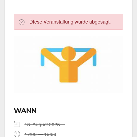
Die­se Ver­an­stal­tung wur­de abge­sagt.
WANN
18. August 2025
17:00 — 19:00