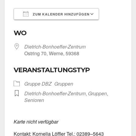
ZUM KALENDER HINZUFÜGEN
ICS her­un­ter­la­den
Goog­le Kalen­
WO
Dietrich-Bonhoeffer-Zentrum
Ost­ring 70, Wer­ne, 59368
VERANSTALTUNGSTYP
Grup­pe DBZ
Grup­pen
Dietrich-Bonhoeffer-Zentrum
,
Grup­pen
,
Senio­ren
Kar­te nicht ver­füg­bar
Kon­takt: Kor­ne­lia Löff­ler Tel.: 02389–5643