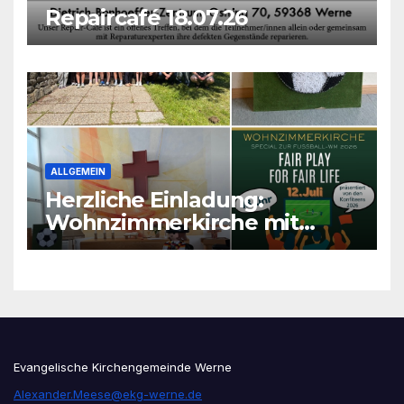
Repaircafé 18.07.26
ALLGEMEIN
Herzliche Einladung:
Wohnzimmerkirche mit
unseren Konfis
Evangelische Kirchengemeinde Werne
Alexander.Meese@ekg-werne.de