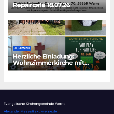
Repaircafé 18.07.26
ALLGEMEIN
Herzliche Einladung:
Wohnzimmerkirche mit
unseren Konfis
Evangelische Kirchengemeinde Werne
Alexander.Meese@ekg-werne.de