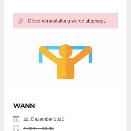
Die­se Ver­an­stal­tung wur­de abge­sagt.
WANN
22. Dezem­ber 2025
17:00 — 19:00