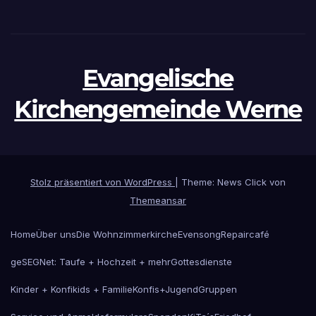
Evangelische
Kirchengemeinde Werne
Stolz präsentiert von WordPress
|
Theme: News Click von
Themeansar
Home
Über uns
Die Wohnzimmerkirche
Evensong
Repaircafé
geSEGNet: Taufe + Hochzeit + mehr
Gottesdienste
Kinder + Konfikids + Familie
Konfis+Jugend
Gruppen