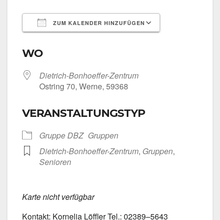
ZUM KALENDER HINZUFÜGEN
ICS her­un­ter­la­den
Goog­le Kalen­
WO
Dietrich-Bonhoeffer-Zentrum
Ost­ring 70, Wer­ne, 59368
VERANSTALTUNGSTYP
Grup­pe DBZ
Grup­pen
Dietrich-Bonhoeffer-Zentrum
,
Grup­pen
,
Senio­ren
Kar­te nicht ver­füg­bar
Kon­takt: Kor­ne­lia Löff­ler Tel.: 02389–5643