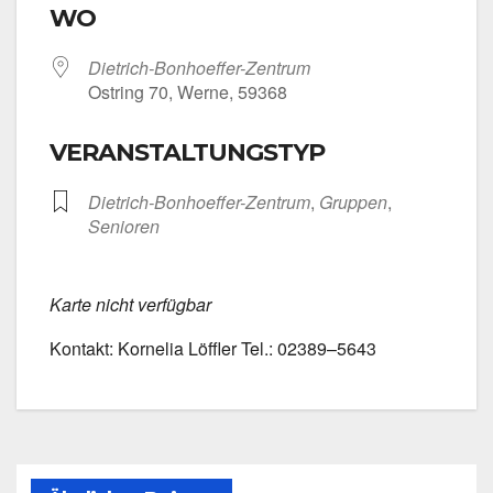
WO
Dietrich-Bonhoeffer-Zentrum
Ost­ring 70, Wer­ne, 59368
VERANSTALTUNGSTYP
Dietrich-Bonhoeffer-Zentrum
,
Grup­pen
,
Senio­ren
Kar­te nicht ver­füg­bar
Kon­takt: Kor­ne­lia Löff­ler Tel.: 02389–5643