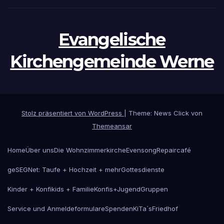
Evangelische
Kirchengemeinde Werne
Stolz präsentiert von WordPress
|
Theme: News Click von
Themeansar
Home
Über uns
Die Wohnzimmerkirche
Evensong
Repaircafé
geSEGNet: Taufe + Hochzeit + mehr
Gottesdienste
Kinder + Konfikids + Familie
Konfis+Jugend
Gruppen
Service und Anmeldeformulare
Spenden
KiTa´s
Friedhof