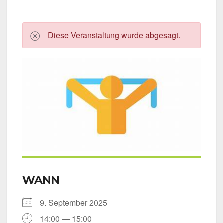
Die­se Ver­an­stal­tung wur­de abge­sagt.
WANN
9. Sep­tem­ber 2025
14:00 — 15:00