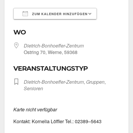
ZUM KALENDER HINZUFÜGEN
ICS her­un­ter­la­den
Goog­le Kalen­
WO
Dietrich-Bonhoeffer-Zentrum
Ost­ring 70, Wer­ne, 59368
VERANSTALTUNGSTYP
Dietrich-Bonhoeffer-Zentrum
,
Grup­pen
,
Senio­ren
Kar­te nicht ver­füg­bar
Kon­takt: Kor­ne­lia Löff­ler Tel.: 02389–5643