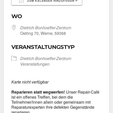
ZUM KALENDER HINZUFÜGEN
ICS her­un­ter­la­den
Goog­le Kalen­
WO
Dietrich-Bonhoeffer-Zentrum
Ost­ring 70, Wer­ne, 59368
VERANSTALTUNGSTYP
Dietrich-Bonhoeffer-Zentrum
Ver­an­stal­tun­gen
Kar­te nicht ver­füg­bar
Repa­rie­ren statt weg­wer­fen!
Unser Repair-Café
ist ein offe­nes Tref­fen, bei dem die
Teilnehmer/innen allein oder gemein­sam mit
Repa­ra­tur­ex­per­ten ihre defek­ten Gegen­stän­de
repa­rie­ren.