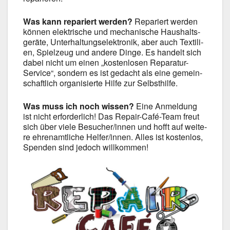
Was kann repa­riert wer­den?
Repa­riert wer­den
kön­nen elek­tri­sche und mecha­ni­sche Haus­halts­
ge­rä­te, Unter­hal­tungs­elek­tro­nik, aber auch Tex­ti­li­
en, Spiel­zeug und ande­re Din­ge. Es han­delt sich
dabei nicht um einen „kos­ten­lo­sen Reparatur-
Service“, son­dern es ist gedacht als eine gemein­
schaft­lich orga­ni­sier­te Hil­fe zur Selbst­hil­fe.
Was muss ich noch wis­sen?
Eine Anmel­dung
ist nicht erfor­der­lich! Das Repair-Café-Team freut
sich über vie­le Besucher/innen und hofft auf wei­te­
re ehren­amt­li­che Helfer/innen. Alles ist kos­ten­los,
Spen­den sind jedoch will­kom­men!