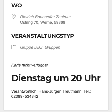
WO
Dietrich-Bonhoeffer-Zentrum
Ost­ring 70, Wer­ne, 59368
VERANSTALTUNGSTYP
Grup­pe DBZ
Grup­pen
Kar­te nicht ver­füg­bar
Dienstag um 20 Uhr
Ver­ant­wort­lich: Hans-Jürgen Treut­mann, Tel.:
02389- 534342