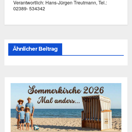
Ver­ant­wort­lich: Hans-Jürgen Treut­mann, Tel.:
02389- 534342
Ähnlicher Beitrag