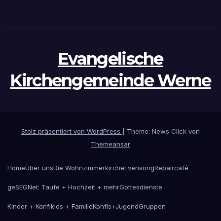
Evangelische
Kirchengemeinde Werne
Stolz präsentiert von WordPress
|
Theme: News Click von
Themeansar
Home
Über uns
Die Wohnzimmerkirche
Evensong
Repaircafé
geSEGNet: Taufe + Hochzeit + mehr
Gottesdienste
Kinder + Konfikids + Familie
Konfis+Jugend
Gruppen