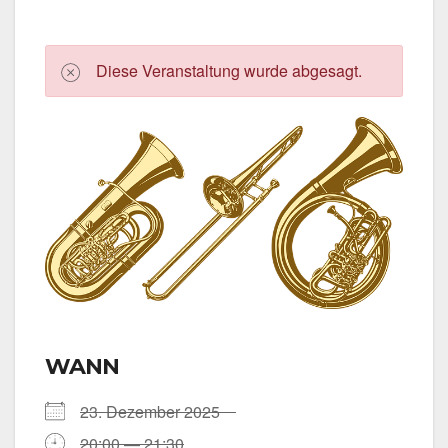
Die­se Ver­an­stal­tung wur­de abge­sagt.
WANN
23. Dezem­ber 2025
20:00 — 21:30