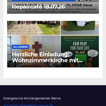
Repaircafé 18.07.26
ALLGEMEIN
Herzliche Einladung:
Wohnzimmerkirche mit
unseren Konfis
Evangelische Kirchengemeinde Werne
Alexander.Meese@ekg-werne.de