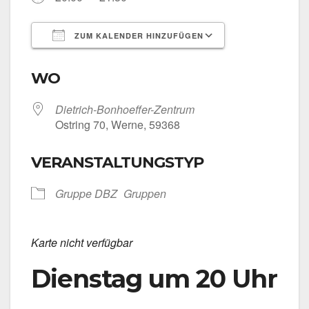
ZUM KALENDER HINZUFÜGEN
ICS her­un­ter­la­den
Goog­le Kalen­
WO
Dietrich-Bonhoeffer-Zentrum
Ost­ring 70, Wer­ne, 59368
VERANSTALTUNGSTYP
Grup­pe DBZ
Grup­pen
Kar­te nicht ver­füg­bar
Dienstag um 20 Uhr