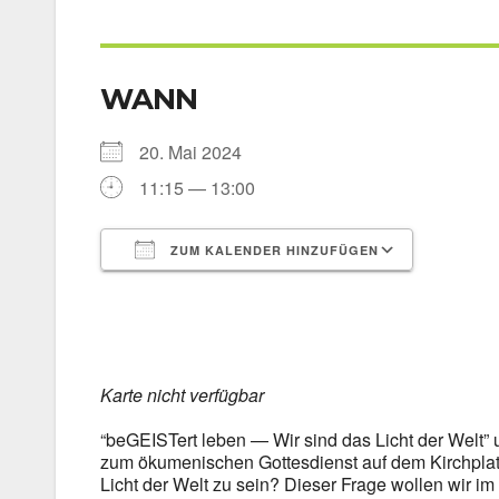
WANN
20. Mai 2024
11:15 — 13:00
ZUM KALENDER HINZUFÜGEN
ICS her­un­ter­la­den
Goog­le 
Kar­te nicht ver­füg­bar
“beGEIS­Tert leben — Wir sind das Licht der Welt” u
zum öku­me­ni­schen Got­tes­dienst auf dem Kirch­platz 
Licht der Welt zu sein? Die­ser Fra­ge wol­len wir im 