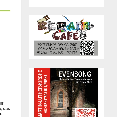
Office 365
Out­look Live
hr
u, das
zur