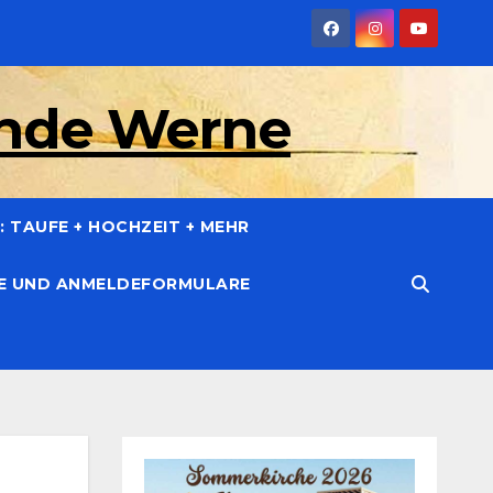
inde Werne
 TAUFE + HOCHZEIT + MEHR
CE UND ANMELDEFORMULARE