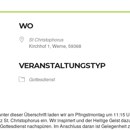
WO
St Chris­to­pho­rus
Kirch­hof 1, Wer­ne, 59368
VERANSTALTUNGSTYP
Kalen­der
iCal­en­dar
Got­tes­dienst
nter die­ser Über­schrift laden wir am Pfingst­mon­tag um 11:15 U
St. Chris­to­pho­rus ein. Wir inspi­riert und der Hei­li­ge Geist daz
Got­tes­dienst nach­spü­ren. Im Anschluss dar­an ist Gele­gen­heit 