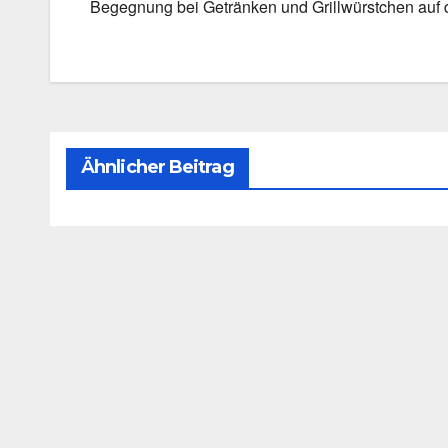
Begeg­nung bei Geträn­ken und Grill­würst­chen auf 
Ähnlicher Beitrag