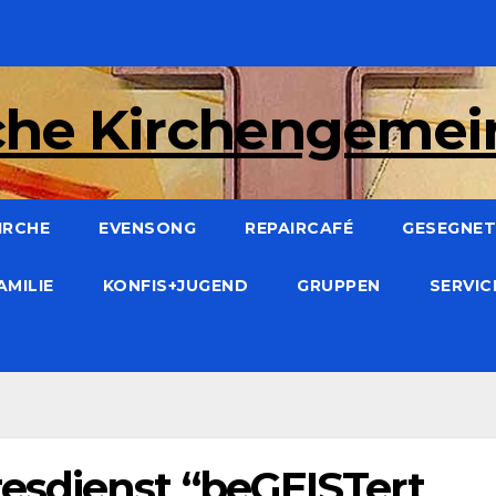
che Kirchengeme
IRCHE
EVENSONG
REPAIRCAFÉ
GESEGNET:
AMILIE
KONFIS+JUGEND
GRUPPEN
SERVI
esdienst “beGEISTert