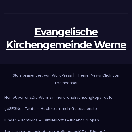
Evangelische
Kirchengemeinde Werne
Stolz präsentiert von WordPress
|
Theme: News Click von
Themeansar
Home
Über uns
Die Wohnzimmerkirche
Evensong
Repaircafé
geSEGNet: Taufe + Hochzeit + mehr
Gottesdienste
Kinder + Konfikids + Familie
Konfis+Jugend
Gruppen
Service und Anmeldeformulare
Spenden
KiTa´s
Friedhof