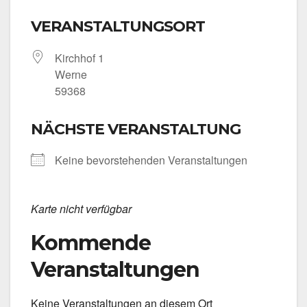
VERANSTALTUNGSORT
Kirch­hof 1
Wer­ne
59368
NÄCHSTE VERANSTALTUNG
Kei­ne bevor­ste­hen­den Ver­an­stal­tun­gen
Kar­te nicht ver­füg­bar
Kommende
Veranstaltungen
Kei­ne Ver­an­stal­tun­gen an die­sem Ort