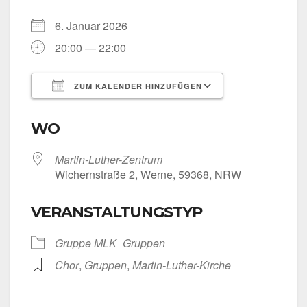
6. Janu­ar 2026
20:00 — 22:00
ZUM KALENDER HINZUFÜGEN
ICS her­un­ter­la­den
Goog­le Kalen­
WO
Martin-Luther-Zentrum
Wichern­stra­ße 2, Wer­ne, 59368, NRW
VERANSTALTUNGSTYP
Grup­pe MLK
Grup­pen
Chor
,
Grup­pen
,
Martin-Luther-Kirche