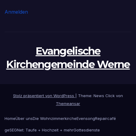
Anmelden
Evangelische
Kirchengemeinde Werne
Stolz präsentiert von WordPress
|
Theme: News Click von
Themeansar
Home
Über uns
Die Wohnzimmerkirche
Evensong
Repaircafé
geSEGNet: Taufe + Hochzeit + mehr
Gottesdienste