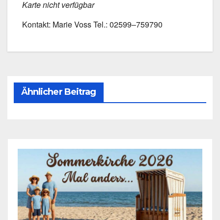
Kar­te nicht ver­füg­bar
Kon­takt: Marie Voss Tel.: 02599–759790
Ähnlicher Beitrag