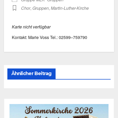
Chor
,
Grup­pen
,
Martin-Luther-Kirche
Kar­te nicht ver­füg­bar
Kon­takt: Marie Voss Tel.: 02599–759790
Ähnlicher Beitrag