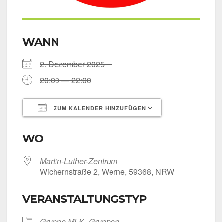
WANN
2. Dezem­ber 2025
20:00 — 22:00
ZUM KALENDER HINZUFÜGEN
ICS her­un­ter­la­den
Goog­le Kalen­
WO
Martin-Luther-Zentrum
Wichern­stra­ße 2, Wer­ne, 59368, NRW
VERANSTALTUNGSTYP
Grup­pe MLK
Grup­pen