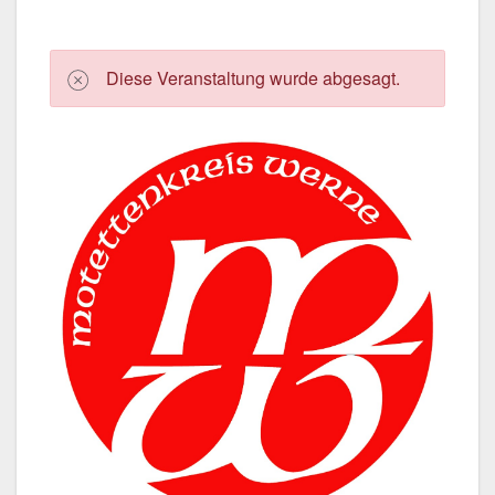
Die­se Ver­an­stal­tung wur­de abge­sagt.