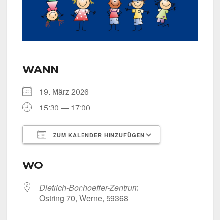
WANN
19. März 2026
15:30 — 17:00
ZUM KALENDER HINZUFÜGEN
ICS her­un­ter­la­den
Goog­le Kalen­
WO
Dietrich-Bonhoeffer-Zentrum
Ost­ring 70, Wer­ne, 59368