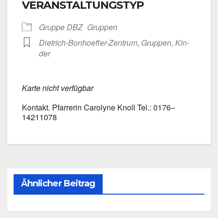
VERANSTALTUNGSTYP
Grup­pe DBZ
Grup­pen
Dietrich-Bonhoeffer-Zentrum
,
Grup­pen
,
Kin­
der
Kar­te nicht ver­füg­bar
Kon­takt. Pfar­re­rin Caro­ly­ne Knoll Tel.: 0176–
14211078
Ähnlicher Beitrag