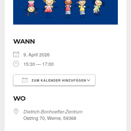
WANN
9. April 2026
15:30 — 17:00
ZUM KALENDER HINZUFÜGEN
ICS her­un­ter­la­den
Goog­le Kalen­
WO
Dietrich-Bonhoeffer-Zentrum
Ost­ring 70, Wer­ne, 59368