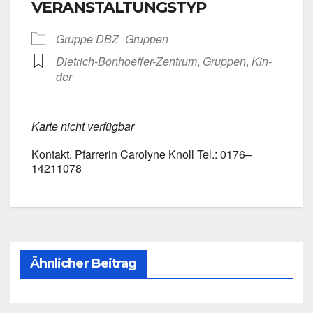
VERANSTALTUNGSTYP
Grup­pe DBZ
Grup­pen
Dietrich-Bonhoeffer-Zentrum
,
Grup­pen
,
Kin­
der
Kar­te nicht ver­füg­bar
Kon­takt. Pfar­re­rin Caro­ly­ne Knoll Tel.: 0176–
14211078
Ähnlicher Beitrag