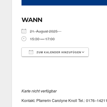
WANN
21. August 2025
15:30 — 17:00
ZUM KALENDER HINZUFÜGEN
ICS her­un­ter­la­den
Goog­le 
Kar­te nicht ver­füg­bar
Kon­takt. Pfar­re­rin Caro­ly­ne Knoll Tel.: 0176–142