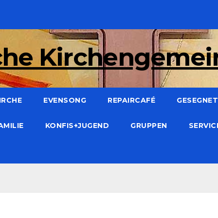
che Kirchengeme
IRCHE
EVENSONG
REPAIRCAFÉ
GESEGNET:
AMILIE
KONFIS+JUGEND
GRUPPEN
SERVI