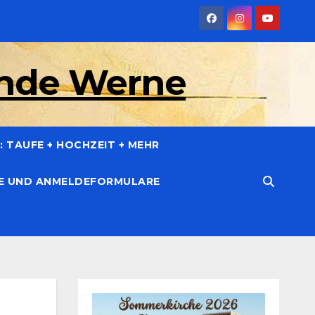
inde Werne
 TAUFE + HOCHZEIT + MEHR
CE UND ANMELDEFORMULARE