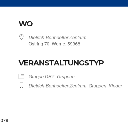
WO
Dietrich-Bonhoeffer-Zentrum
Ost­ring 70, Wer­ne, 59368
VERANSTALTUNGSTYP
Kalen­der
iCal­en­dar
Grup­pe DBZ
Grup­pen
Dietrich-Bonhoeffer-Zentrum
,
Grup­pen
,
Kin­der
11078