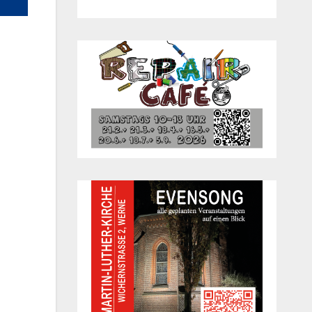
Office 365
Out­look Live