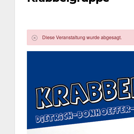
Die­se Ver­an­stal­tung wur­de abge­sagt.