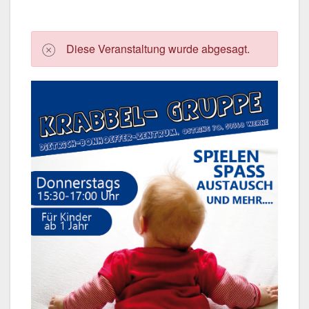
Die­se Ver­an­stal­tung wur­de abge­sagt.