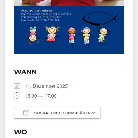
WANN
11. Dezem­ber 2025
15:30 — 17:00
ZUM KALENDER HINZUFÜGEN
ICS her­un­ter­la­den
Goog­le Kalen­
WO