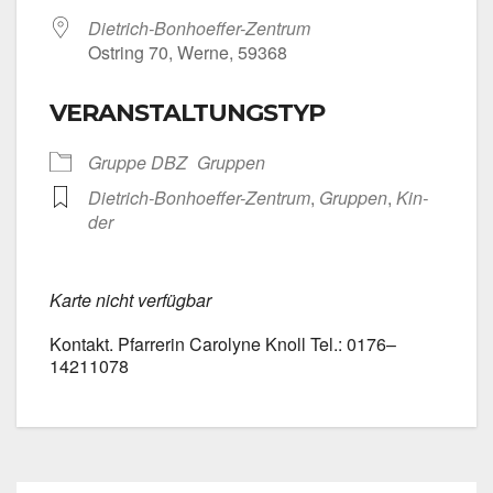
Dietrich-Bonhoeffer-Zentrum
Ost­ring 70, Wer­ne, 59368
VERANSTALTUNGSTYP
Grup­pe DBZ
Grup­pen
Dietrich-Bonhoeffer-Zentrum
,
Grup­pen
,
Kin­
der
Kar­te nicht ver­füg­bar
Kon­takt. Pfar­re­rin Caro­ly­ne Knoll Tel.: 0176–
14211078