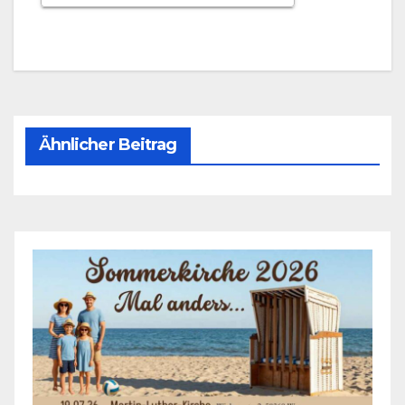
ICS her­un­ter­la­den
Goog­le Kalen­
Ähnlicher Beitrag