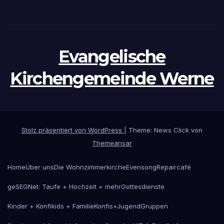
Evangelische
Kirchengemeinde Werne
Stolz präsentiert von WordPress
|
Theme: News Click von
Themeansar
Home
Über uns
Die Wohnzimmerkirche
Evensong
Repaircafé
geSEGNet: Taufe + Hochzeit + mehr
Gottesdienste
Kinder + Konfikids + Familie
Konfis+Jugend
Gruppen