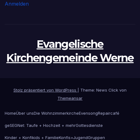
Anmelden
Evangelische
Kirchengemeinde Werne
Stolz präsentiert von WordPress
|
Theme: News Click von
Themeansar
Home
Über uns
Die Wohnzimmerkirche
Evensong
Repaircafé
geSEGNet: Taufe + Hochzeit + mehr
Gottesdienste
Kinder + Konfikids + Familie
Konfis+Jugend
Gruppen