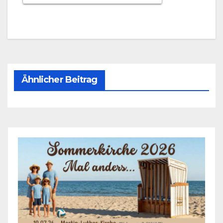
ICS her­un­ter­la­den
Goog­le Kalen­
Ähnlicher Beitrag