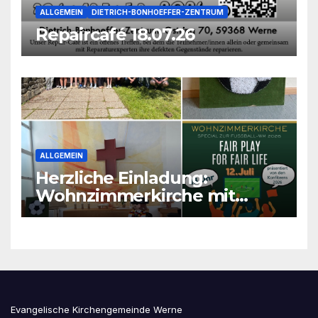
ALLGEMEIN
DIETRICH-BONHOEFFER-ZENTRUM
Repaircafé 18.07.26
ALLGEMEIN
Herzliche Einladung:
Wohnzimmerkirche mit
unseren Konfis
Evangelische Kirchengemeinde Werne