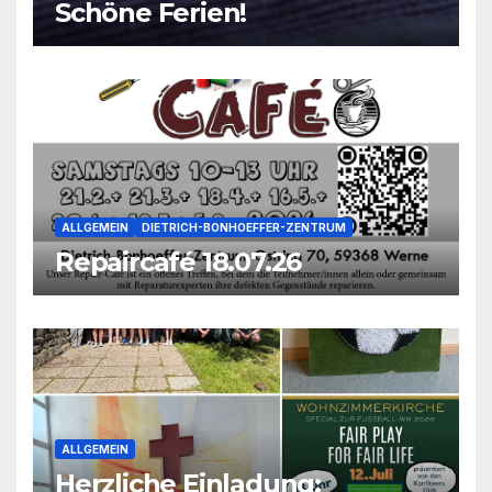
Schöne Ferien!
ALLGEMEIN
DIETRICH-BONHOEFFER-ZENTRUM
Repaircafé 18.07.26
ALLGEMEIN
Herzliche Einladung: