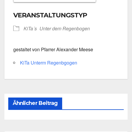
ICS her­un­ter­la­den
Goog­le Kalen­
VERANSTALTUNGSTYP
KiTa´s
Unter dem Regen­bo­gen
gestal­tet von Pfar­rer Alex­an­der Mee­se
KiTa Unterm Regenbgo­gen
Ähnlicher Beitrag