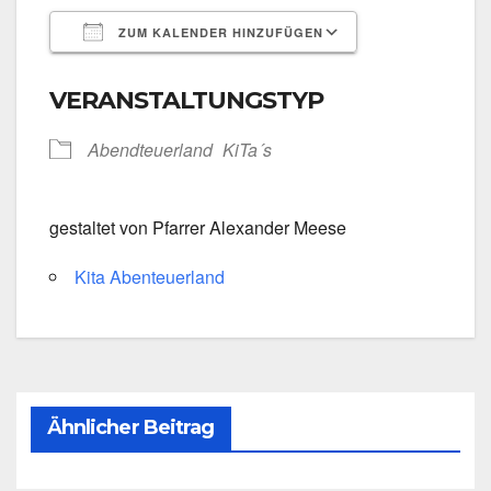
ZUM KALENDER HINZUFÜGEN
ICS her­un­ter­la­den
Goog­le Kalen­
VERANSTALTUNGSTYP
Abend­teu­er­land
KiTa´s
gestal­tet von Pfar­rer Alex­an­der Mee­se
Kita Aben­teu­er­land
Ähnlicher Beitrag