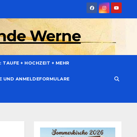
inde Werne
 TAUFE + HOCHZEIT + MEHR
CE UND ANMELDEFORMULARE