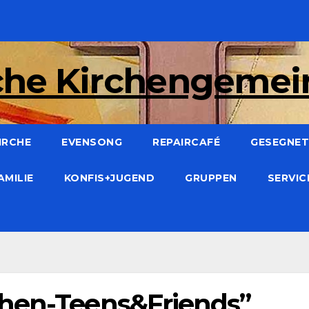
che Kirchengeme
IRCHE
EVENSONG
REPAIRCAFÉ
GESEGNET:
AMILIE
KONFIS+JUGEND
GRUPPEN
SERVI
chen-Teens&Friends”