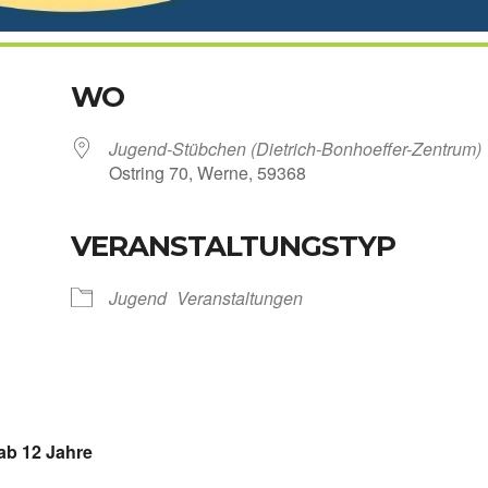
WO
Jugend-Stübchen (Dietrich-Bonhoeffer-Zentrum)
Ost­ring 70, Wer­ne, 59368
VERANSTALTUNGSTYP
Kalen­der
iCal­en­dar
Jugend
Ver­an­stal­tun­gen
ab 12 Jah­re