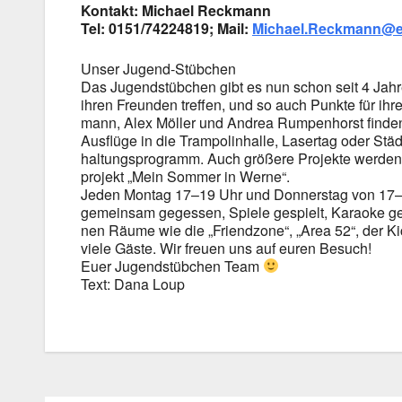
Kon­takt: Micha­el Reck­mann
Tel: 0151/74224819; Mail:
Michael.Reckmann@e
Unser Jugend-Stübchen
Das Jugend­stüb­chen gibt es nun schon seit 4 Jah­re
ihren Freun­den tref­fen, und so auch Punk­te für ihr
mann, Alex Möl­ler und Andrea Rum­pen­horst fin­den 
Aus­flü­ge in die Tram­po­lin­hal­le, Laser­tag oder Städ
hal­tungs­pro­gramm. Auch grö­ße­re Pro­jek­te wer­d
pro­jekt „Mein Som­mer in Wer­ne“.
Jeden Mon­tag 17–19 Uhr und Don­ners­tag von 17–20
gemein­sam geges­sen, Spie­le gespielt, Karao­ke ge
nen Räu­me wie die „Fri­end­zo­ne“, „Area 52“, der Ki
vie­le Gäs­te. Wir freu­en uns auf euren Besuch!
Euer Jugend­stüb­chen Team
Text: Dana Loup