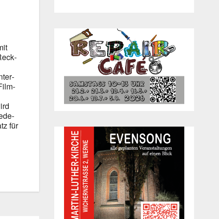
mit
 Reck­
nter­
Film­
ird
e­de­
tz für