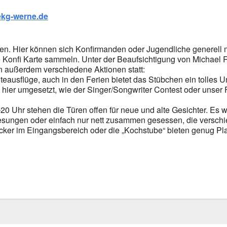
kg-werne.de
n. Hier kön­nen sich Kon­fir­man­den oder Jugend­li­che gene­rell 
e Kon­fi Kar­te sam­meln. Unter der Beauf­sich­ti­gung von Micha­el
außer­dem ver­schie­de­ne Aktio­nen statt:
­te­aus­flü­ge, auch in den Feri­en bie­tet das Stüb­chen ein tol­les U
en hier umge­setzt, wie der Singer/Songwriter Con­test oder unser 
 Uhr ste­hen die Türen offen für neue und alte Gesich­ter. Es w
sun­gen oder ein­fach nur nett zusam­men geses­sen, die ver­schi
cker im Ein­gangs­be­reich oder die „Kochstu­be“ bie­ten genug Pla