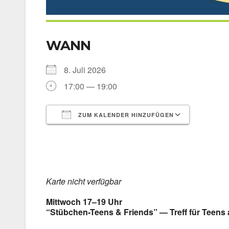
WANN
8. Juli 2026
17:00 — 19:00
ZUM KALENDER HINZUFÜGEN
ICS her­un­ter­la­den
Goog­le 
Kar­te nicht ver­füg­bar
Mitt­woch 17–19 Uhr
“Stübchen-Teens & Fri­ends” — Treff für Teens 