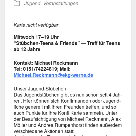
Jugend
Ver­an­stal­tun­gen
Kar­te nicht ver­füg­bar
Mitt­woch 17–19 Uhr
“Stübchen-Teens & Fri­ends” — Treff für Teens
ab 12 Jah­re
Kon­takt: Micha­el Reck­mann
Tel: 0151/74224819; Mail:
Michael.Reckmann@ekg-werne.de
Unser Jugend-Stübchen
Das Jugend­stüb­chen gibt es nun schon seit 4 Jah­
ren. Hier kön­nen sich Kon­fir­man­den oder Jugend­
li­che gene­rell mit ihren Freun­den tref­fen, und so
auch Punk­te für ihre Kon­fi Kar­te sam­meln. Unter
der Beauf­sich­ti­gung von Micha­el Reck­mann, Alex
Möl­ler und Andrea Rum­pen­horst fin­den außer­dem
ver­schie­de­ne Aktio­nen statt: