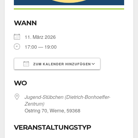
WANN
11. März 2026
17:00 — 19:00
ZUM KALENDER HINZUFÜGEN
ICS her­un­ter­la­den
Goog­le Kalen­
WO
Jugend-Stübchen (Dietrich-Bonhoeffer-
Zentrum)
Ost­ring 70, Wer­ne, 59368
VERANSTALTUNGSTYP