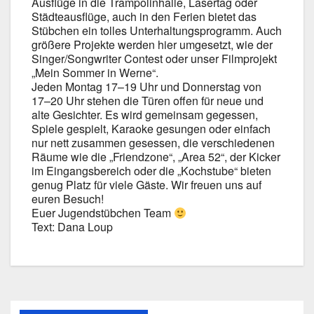
Aus­flü­ge in die Tram­po­lin­hal­le, Laser­tag oder
Städ­te­aus­flü­ge, auch in den Feri­en bie­tet das
Stüb­chen ein tol­les Unter­hal­tungs­pro­gramm. Auch
grö­ße­re Pro­jek­te wer­den hier umge­setzt, wie der
Singer/Songwriter Con­test oder unser Film­pro­jekt
„Mein Som­mer in Wer­ne“.
Jeden Mon­tag 17–19 Uhr und Don­ners­tag von
17–20 Uhr ste­hen die Türen offen für neue und
alte Gesich­ter. Es wird gemein­sam geges­sen,
Spie­le gespielt, Karao­ke gesun­gen oder ein­fach
nur nett zusam­men geses­sen, die ver­schie­de­nen
Räu­me wie die „Fri­end­zo­ne“, „Area 52“, der Kicker
im Ein­gangs­be­reich oder die „Kochstu­be“ bie­ten
genug Platz für vie­le Gäs­te. Wir freu­en uns auf
euren Besuch!
Euer Jugend­stüb­chen Team
Text: Dana Loup