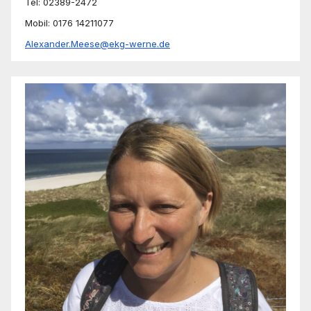
Tel: 02389-2472
Mobil: 0176 14211077
Alexander.Meese@ekg-werne.de