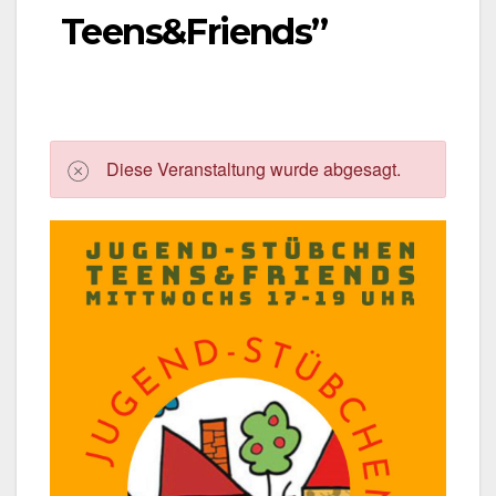
Teens&Friends”
Die­se Ver­an­stal­tung wur­de abge­sagt.