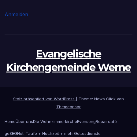
Anmelden
Evangelische
Kirchengemeinde Werne
Stolz präsentiert von WordPress
|
Theme: News Click von
Themeansar
Home
Über uns
Die Wohnzimmerkirche
Evensong
Repaircafé
geSEGNet: Taufe + Hochzeit + mehr
Gottesdienste