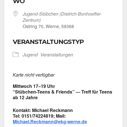
WO
Jugend-Stübchen (Dietrich-Bonhoeffer-
Zentrum)
Ost­ring 70, Wer­ne, 59368
VERANSTALTUNGSTYP
Jugend
Ver­an­stal­tun­gen
Kar­te nicht ver­füg­bar
Mitt­woch 17–19 Uhr
“Stübchen-Teens & Fri­ends” — Treff für Teens
ab 12 Jah­re
Kon­takt: Micha­el Reck­mann
Tel: 0151/74224819; Mail:
Michael.Reckmann@ekg-werne.de