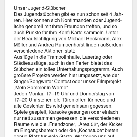
Unser Jugend-Stübchen
Das Jugend­stüb­chen gibt es nun schon seit 4 Jah­
ren. Hier kön­nen sich Kon­fir­man­den oder Jugend­
li­che gene­rell mit ihren Freun­den tref­fen, und so
auch Punk­te für ihre Kon­fi Kar­te sam­meln. Unter
der Beauf­sich­ti­gung von Micha­el Reck­mann, Alex
Möl­ler und Andrea Rum­pen­horst fin­den außer­dem
ver­schie­de­ne Aktio­nen statt:
Aus­flü­ge in die Tram­po­lin­hal­le, Laser­tag oder
Städ­te­aus­flü­ge, auch in den Feri­en bie­tet das
Stüb­chen ein tol­les Unter­hal­tungs­pro­gramm. Auch
grö­ße­re Pro­jek­te wer­den hier umge­setzt, wie der
Singer/Songwriter Con­test oder unser Film­pro­jekt
„Mein Som­mer in Wer­ne“.
Jeden Mon­tag 17–19 Uhr und Don­ners­tag von
17–20 Uhr ste­hen die Türen offen für neue und
alte Gesich­ter. Es wird gemein­sam geges­sen,
Spie­le gespielt, Karao­ke gesun­gen oder ein­fach
nur nett zusam­men geses­sen, die ver­schie­de­nen
Räu­me wie die „Fri­end­zo­ne“, „Area 52“, der Kicker
im Ein­gangs­be­reich oder die „Kochstu­be“ bie­ten
genug Platz für vie­le Gäs­te. Wir freu­en uns auf