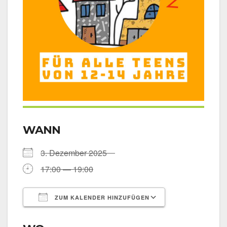
WANN
3. Dezem­ber 2025
17:00 — 19:00
ZUM KALENDER HINZUFÜGEN
ICS her­un­ter­la­den
Goog­le Kalen­