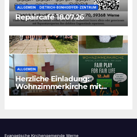
ALLGEMEIN
DIETRICH-BONHOEFFER-ZENTRUM
Repaircafé 18.07.26
ALLGEMEIN
Herzliche Einladung:
Wohnzimmerkirche mit
unseren Konfis
Evangelische Kirchengemeinde Werne