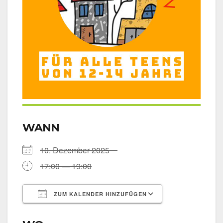
WANN
10. Dezem­ber 2025
17:00 — 19:00
ZUM KALENDER HINZUFÜGEN
ICS her­un­ter­la­den
Goog­le Kalen­