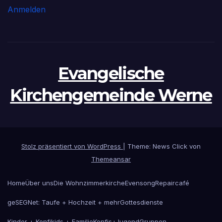
Anmelden
Evangelische
Kirchengemeinde Werne
Stolz präsentiert von WordPress
|
Theme: News Click von
Themeansar
Home
Über uns
Die Wohnzimmerkirche
Evensong
Repaircafé
geSEGNet: Taufe + Hochzeit + mehr
Gottesdienste
Kinder + Konfikids + Familie
Konfis+Jugend
Gruppen