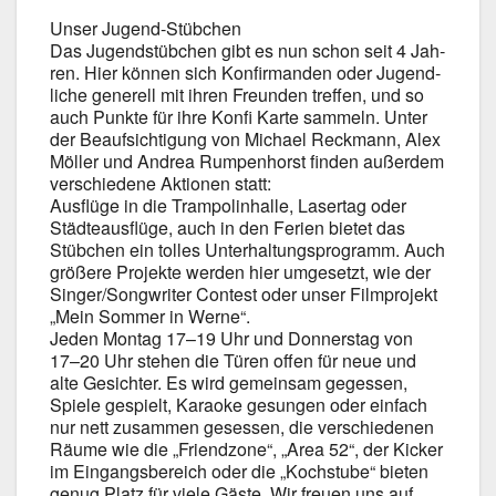
Unser Jugend-Stübchen
Das Jugend­stüb­chen gibt es nun schon seit 4 Jah­
ren. Hier kön­nen sich Kon­fir­man­den oder Jugend­
li­che gene­rell mit ihren Freun­den tref­fen, und so
auch Punk­te für ihre Kon­fi Kar­te sam­meln. Unter
der Beauf­sich­ti­gung von Micha­el Reck­mann, Alex
Möl­ler und Andrea Rum­pen­horst fin­den außer­dem
ver­schie­de­ne Aktio­nen statt:
Aus­flü­ge in die Tram­po­lin­hal­le, Laser­tag oder
Städ­te­aus­flü­ge, auch in den Feri­en bie­tet das
Stüb­chen ein tol­les Unter­hal­tungs­pro­gramm. Auch
grö­ße­re Pro­jek­te wer­den hier umge­setzt, wie der
Singer/Songwriter Con­test oder unser Film­pro­jekt
„Mein Som­mer in Wer­ne“.
Jeden Mon­tag 17–19 Uhr und Don­ners­tag von
17–20 Uhr ste­hen die Türen offen für neue und
alte Gesich­ter. Es wird gemein­sam geges­sen,
Spie­le gespielt, Karao­ke gesun­gen oder ein­fach
nur nett zusam­men geses­sen, die ver­schie­de­nen
Räu­me wie die „Fri­end­zo­ne“, „Area 52“, der Kicker
im Ein­gangs­be­reich oder die „Kochstu­be“ bie­ten
genug Platz für vie­le Gäs­te. Wir freu­en uns auf