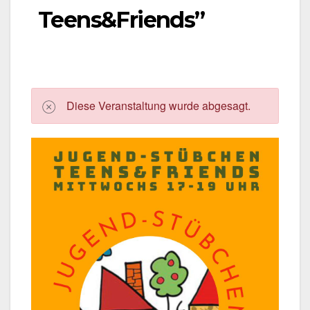
Teens&Friends”
Die­se Ver­an­stal­tung wur­de abge­sagt.