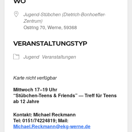
WO
Jugend-Stübchen (Dietrich-Bonhoeffer-
Zentrum)
Ost­ring 70, Wer­ne, 59368
VERANSTALTUNGSTYP
Jugend
Ver­an­stal­tun­gen
Kar­te nicht ver­füg­bar
Mitt­woch 17–19 Uhr
“Stübchen-Teens & Fri­ends” — Treff für Teens
ab 12 Jah­re
Kon­takt: Micha­el Reck­mann
Tel: 0151/74224819; Mail:
Michael.Reckmann@ekg-werne.de