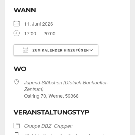
WANN
11. Juni 2026
17:00 — 20:00
ZUM KALENDER HINZUFÜGEN
ICS her­un­ter­la­den
Goog­le Kalen­
WO
Jugend-Stübchen (Dietrich-Bonhoeffer-
Zentrum)
Ost­ring 70, Wer­ne, 59368
VERANSTALTUNGSTYP
Grup­pe DBZ
Grup­pen