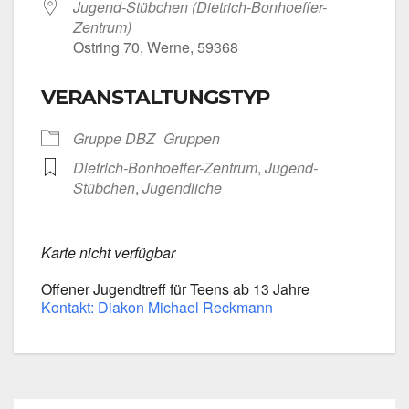
Jugend-Stübchen (Dietrich-Bonhoeffer-
Zentrum)
Ost­ring 70, Wer­ne, 59368
VERANSTALTUNGSTYP
Grup­pe DBZ
Grup­pen
Dietrich-Bonhoeffer-Zentrum
,
Jugend-
Stübchen
,
Jugend­li­che
Kar­te nicht ver­füg­bar
Offe­ner Jugend­treff für Teens ab 13 Jah­re
Kon­takt: Dia­kon Micha­el Reck­mann