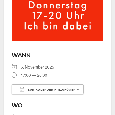
WANN
6. Novem­ber 2025
17:00 — 20:00
ZUM KALENDER HINZUFÜGEN
ICS her­un­ter­la­den
Goog­le Kalen­
WO