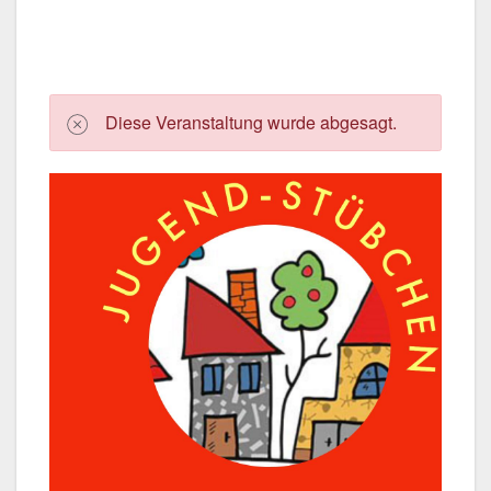
Die­se Ver­an­stal­tung wur­de abge­sagt.