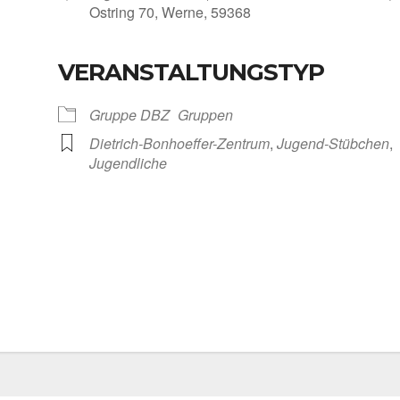
Ost­ring 70, Wer­ne, 59368
VERANSTALTUNGSTYP
Kalen­der
iCal­en­dar
Grup­pe DBZ
Grup­pen
Dietrich-Bonhoeffer-Zentrum
,
Jugend-Stübchen
,
Jugend­li­che