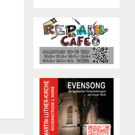
Office 365
Out­look Live