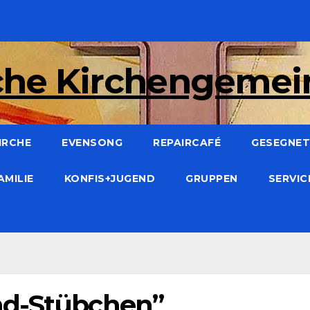
che Kirchengeme
IRCHE
EVENSONG
REPAIRCAFÉ
GESEGNET:
AMILIE
KONFIS+JUGEND
GRUPPEN
SERVI
nd-Stübchen”