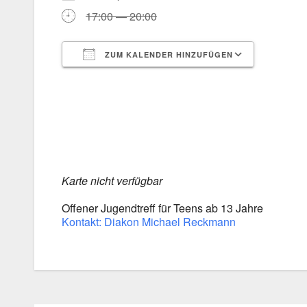
17:00 — 20:00
ZUM KALENDER HINZUFÜGEN
ICS her­un­ter­la­den
Goog­le 
Kar­te nicht ver­füg­bar
Offe­ner Jugend­treff für Teens ab 13 Jah­re
Kon­takt: Dia­kon Micha­el Reck­mann