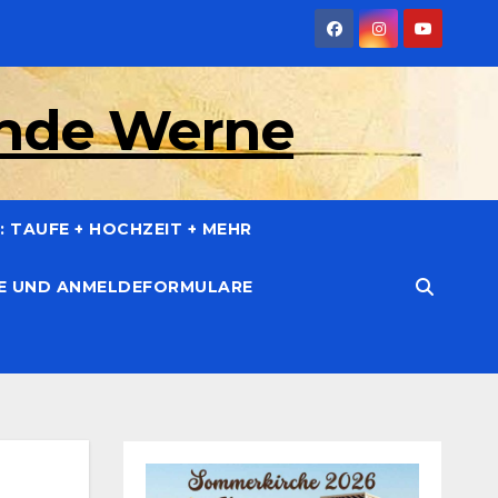
inde Werne
 TAUFE + HOCHZEIT + MEHR
CE UND ANMELDEFORMULARE