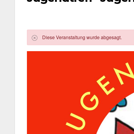
Die­se Ver­an­stal­tung wur­de abge­sagt.