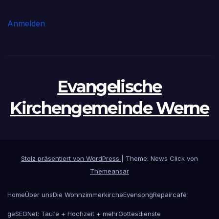
Anmelden
Evangelische
Kirchengemeinde Werne
Stolz präsentiert von WordPress
|
Theme: News Click von
Themeansar
Home
Über uns
Die Wohnzimmerkirche
Evensong
Repaircafé
geSEGNet: Taufe + Hochzeit + mehr
Gottesdienste