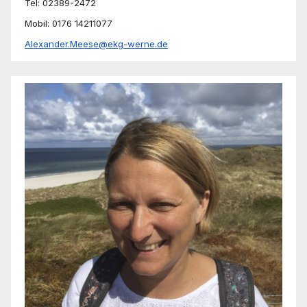
Tel: 02389-2472
Mobil: 0176 14211077
Alexander.Meese@ekg-werne.de