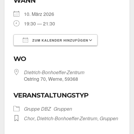
WANN
10. März 2026
19:30 — 21:30
ZUM KALENDER HINZUFÜGEN
ICS her­un­ter­la­den
Goog­le Kalen­
WO
Dietrich-Bonhoeffer-Zentrum
Ost­ring 70, Wer­ne, 59368
VERANSTALTUNGSTYP
Grup­pe DBZ
Grup­pen
Chor
,
Dietrich-Bonhoeffer-Zentrum
,
Grup­pen