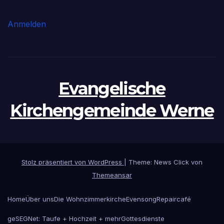
Anmelden
Evangelische
Kirchengemeinde Werne
Stolz präsentiert von WordPress
|
Theme: News Click von
Themeansar
Home
Über uns
Die Wohnzimmerkirche
Evensong
Repaircafé
geSEGNet: Taufe + Hochzeit + mehr
Gottesdienste