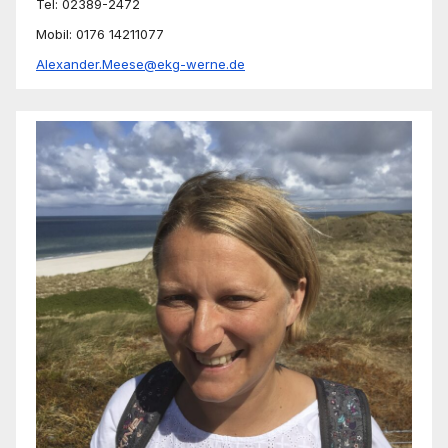
Tel: 02389-2472
Mobil: 0176 14211077
Alexander.Meese@ekg-werne.de