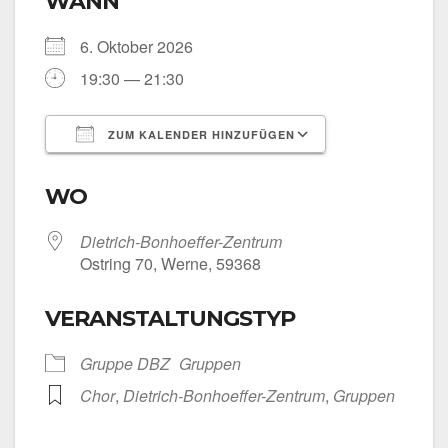
WANN
6. Okto­ber 2026
19:30 — 21:30
ZUM KALENDER HINZUFÜGEN
ICS her­un­ter­la­den
Goog­le Kalen­
WO
Dietrich-Bonhoeffer-Zentrum
Ost­ring 70, Wer­ne, 59368
VERANSTALTUNGSTYP
Grup­pe DBZ
Grup­pen
Chor
,
Dietrich-Bonhoeffer-Zentrum
,
Grup­pen