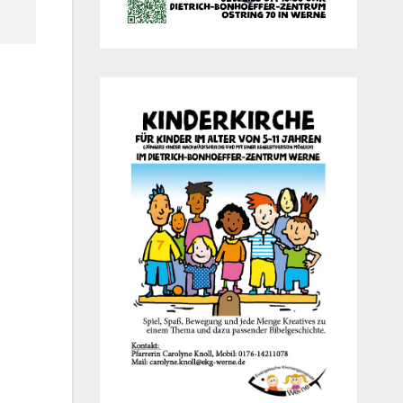
Office 365
Out­look Live