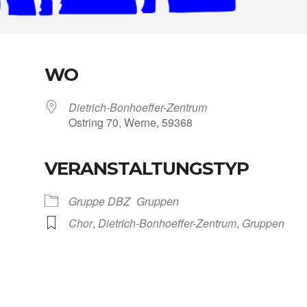
WO
Dietrich-Bonhoeffer-Zentrum
Ost­ring 70, Wer­ne, 59368
VERANSTALTUNGSTYP
Kalen­der
iCal­en­dar
Grup­pe DBZ
Grup­pen
Chor
,
Dietrich-Bonhoeffer-Zentrum
,
Grup­pen