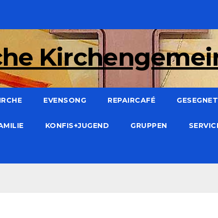
che Kirchengeme
IRCHE
EVENSONG
REPAIRCAFÉ
GESEGNET:
AMILIE
KONFIS+JUGEND
GRUPPEN
SERVI