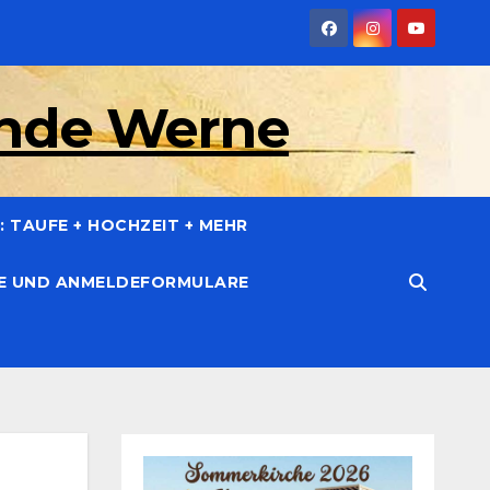
inde Werne
 TAUFE + HOCHZEIT + MEHR
CE UND ANMELDEFORMULARE