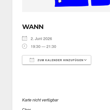
WANN
2. Juni 2026
19:30 — 21:30
ZUM KALENDER HINZUFÜGEN
ICS her­un­ter­la­den
Goog­le 
Kar­te nicht ver­füg­bar
Chor