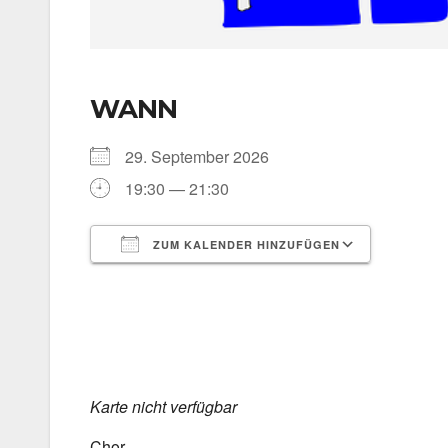
WANN
29. Sep­tem­ber 2026
19:30 — 21:30
ZUM KALENDER HINZUFÜGEN
ICS her­un­ter­la­den
Goog­le 
Kar­te nicht ver­füg­bar
Chor