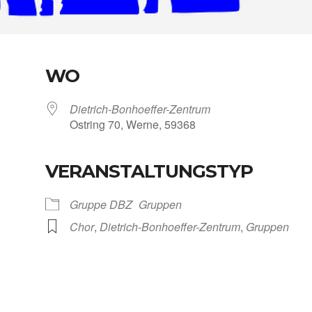
WO
Dietrich-Bonhoeffer-Zentrum
Ost­ring 70, Wer­ne, 59368
VERANSTALTUNGSTYP
Kalen­der
iCal­en­dar
Grup­pe DBZ
Grup­pen
Chor
,
Dietrich-Bonhoeffer-Zentrum
,
Grup­pen