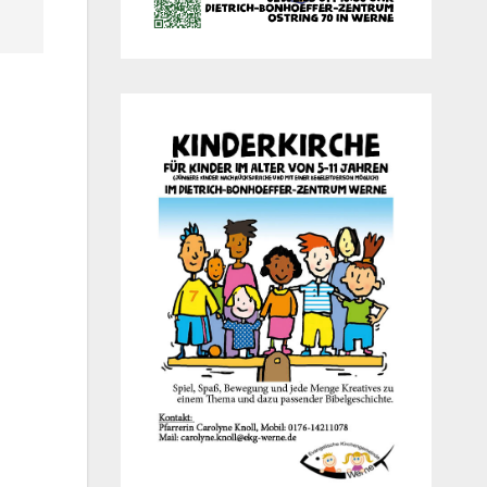
Office 365
Out­look Live