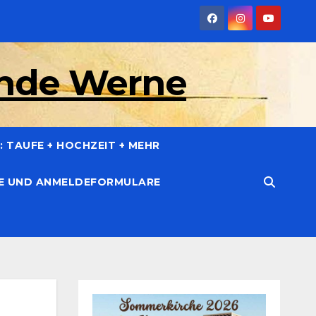
inde Werne
 TAUFE + HOCHZEIT + MEHR
CE UND ANMELDEFORMULARE