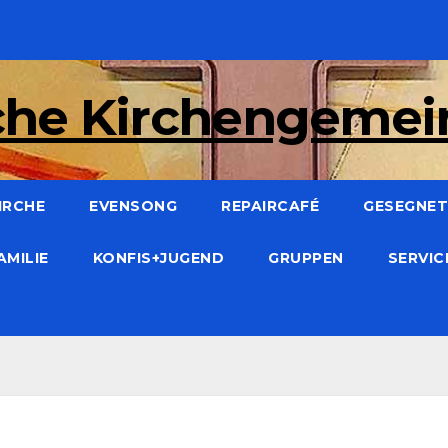
che Kirchengeme
IRCHE
EVENSONG
REPAIRCAFÉ
GESEGNET:
AMILIE
KONFIS+JUGEND
GRUPPEN
SERVI