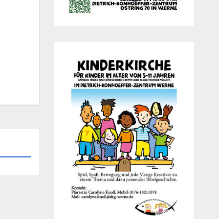
Office 365
Out­look Live