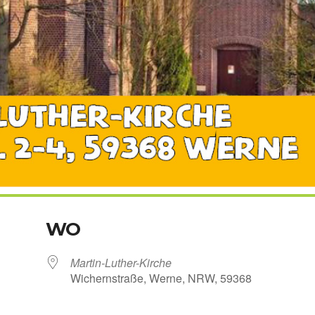
WO
Martin-Luther-Kirche
Wichern­stra­ße, Wer­ne, NRW, 59368