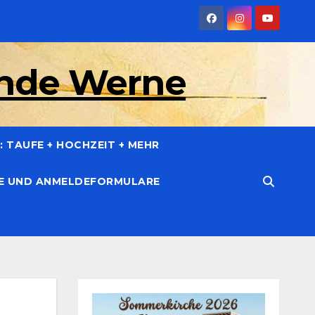
inde Werne
 TAUFE + HOCHZEIT + MEHR
CE UND ANMELDEFORMULARE