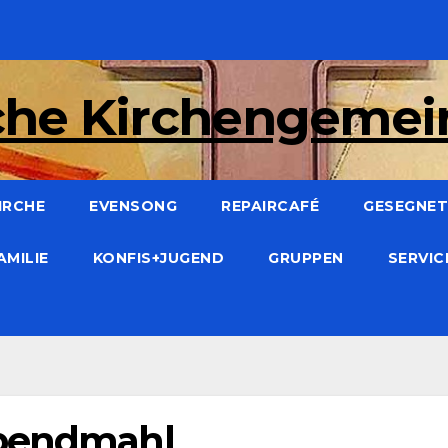
che Kirchengeme
IRCHE
EVENSONG
REPAIRCAFÉ
GESEGNET:
AMILIE
KONFIS+JUGEND
GRUPPEN
SERVI
Abendmahl