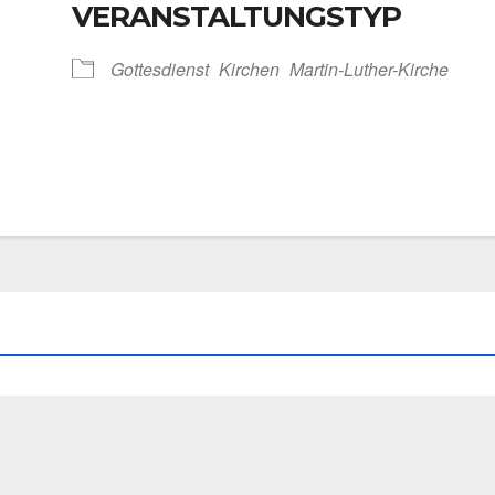
VERANSTALTUNGSTYP
Kalen­der
iCal­en­dar
Got­tes­dienst
Kir­chen
Martin-Luther-Kirche