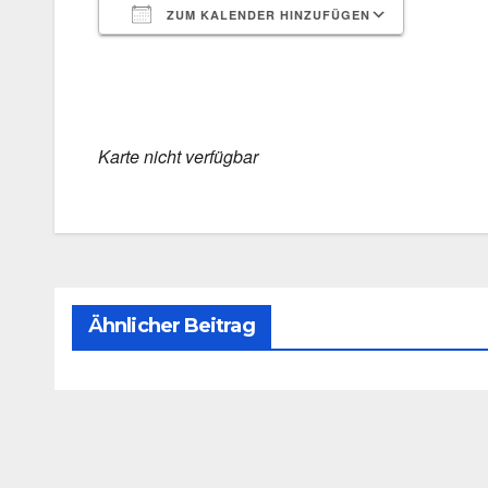
ZUM KALENDER HINZUFÜGEN
ICS her­un­ter­la­den
Goog­le 
Kar­te nicht ver­füg­bar
Ähnlicher Beitrag