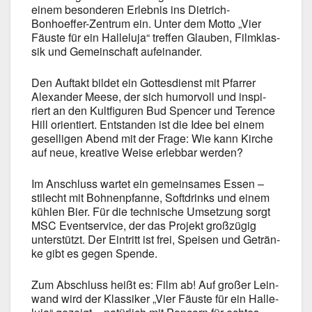
einem beson­de­ren Erleb­nis ins Dietrich-
Bonhoeffer-Zentrum ein. Unter dem Mot­to „Vier
Fäus­te für ein Hal­le­lu­ja“ tref­fen Glau­ben, Film­klas­
sik und Gemein­schaft auf­ein­an­der.
Den Auf­takt bil­det ein Got­tes­dienst mit Pfar­rer
Alex­an­der Mee­se, der sich humor­voll und inspi­
riert an den Kult­fi­gu­ren Bud Spen­cer und Terence
Hill ori­en­tiert. Ent­stan­den ist die Idee bei einem
gesel­li­gen Abend mit der Fra­ge: Wie kann Kir­che
auf neue, krea­ti­ve Wei­se erleb­bar wer­den?
Im Anschluss war­tet ein gemein­sa­mes Essen –
stil­echt mit Boh­nen­pfan­ne, Soft­drinks und einem
küh­len Bier. Für die tech­ni­sche Umset­zung sorgt
MSC Event­ser­vice, der das Pro­jekt groß­zü­gig
unter­stützt. Der Ein­tritt ist frei, Spei­sen und Geträn­
ke gibt es gegen Spen­de.
Zum Abschluss heißt es: Film ab! Auf gro­ßer Lein­
wand wird der Klas­si­ker „Vier Fäus­te für ein Hal­le­