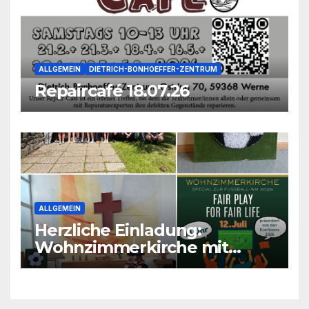
ALLGEMEIN
DIETRICH-BONHOEFFER-ZENTRUM
Repaircafé 18.07.26
ALLGEMEIN
Herzliche Einladung:
Wohnzimmerkirche mit
unseren Konfis