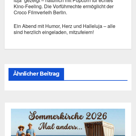
lu­ja“ gezeigt – natür­lich mit Pop­corn für ech­tes
Kino-Feeling. Die Vor­führ­rech­te ermög­licht der
Cro­co Film­ver­leih Ber­lin.
Ein Abend mit Humor, Herz und Hal­le­lu­ja – alle
sind herz­lich ein­ge­la­den, mit­zu­fei­ern!
Ähnlicher Beitrag