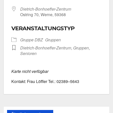
Dietrich-Bonhoeffer-Zentrum
Ost­ring 70, Wer­ne, 59368
VERANSTALTUNGSTYP
Grup­pe DBZ
Grup­pen
Dietrich-Bonhoeffer-Zentrum
,
Grup­pen
,
Senio­ren
Kar­te nicht ver­füg­bar
Kon­takt: Frau Löff­ler Tel.: 02389–5643