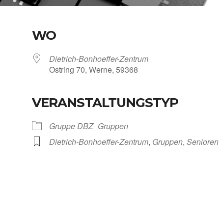
WO
Dietrich-Bonhoeffer-Zentrum
Ost­ring 70, Wer­ne, 59368
VERANSTALTUNGSTYP
Kalen­der
iCal­en­dar
Grup­pe DBZ
Grup­pen
Dietrich-Bonhoeffer-Zentrum
,
Grup­pen
,
Senio­ren