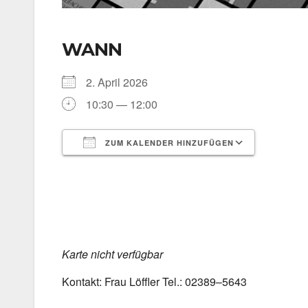
WANN
2. April 2026
10:30 — 12:00
ZUM KALENDER HINZUFÜGEN
ICS her­un­ter­la­den
Goog­le 
Kar­te nicht ver­füg­bar
Kon­takt: Frau Löff­ler Tel.: 02389–5643