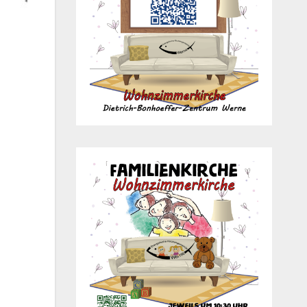
Office 365
Out­look Live