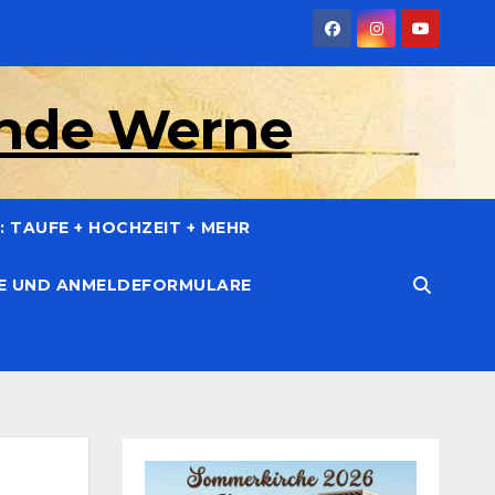
inde Werne
 TAUFE + HOCHZEIT + MEHR
CE UND ANMELDEFORMULARE