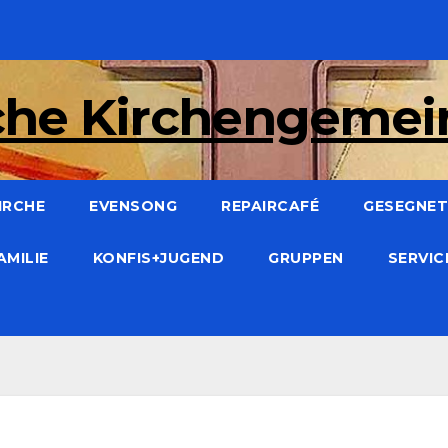
che Kirchengeme
IRCHE
EVENSONG
REPAIRCAFÉ
GESEGNET:
AMILIE
KONFIS+JUGEND
GRUPPEN
SERVI