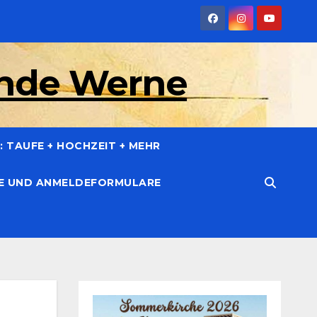
inde Werne
 TAUFE + HOCHZEIT + MEHR
CE UND ANMELDEFORMULARE