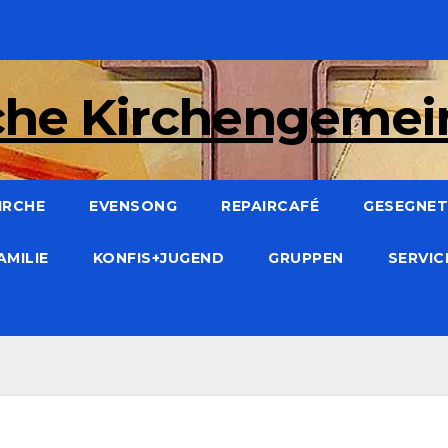
che Kirchengeme
IRCHE
EVENSONG
REPAIRCAFÉ
GESEGNET:
AMILIE
KONFIS+JUGEND
GRUPPEN
SERVI