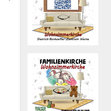
Office 365
Out­look Live