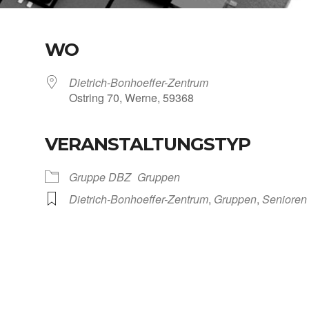
WO
Dietrich-Bonhoeffer-Zentrum
Ost­ring 70, Wer­ne, 59368
VERANSTALTUNGSTYP
Kalen­der
iCal­en­dar
Grup­pe DBZ
Grup­pen
Dietrich-Bonhoeffer-Zentrum
,
Grup­pen
,
Senio­ren