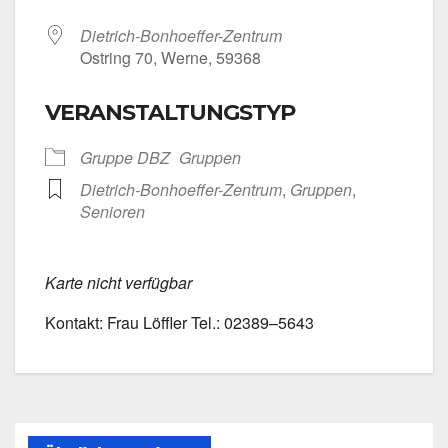
Dietrich-Bonhoeffer-Zentrum
Ost­ring 70, Wer­ne, 59368
VERANSTALTUNGSTYP
Grup­pe DBZ
Grup­pen
Dietrich-Bonhoeffer-Zentrum
,
Grup­pen
,
Senio­ren
Kar­te nicht ver­füg­bar
Kon­takt: Frau Löff­ler Tel.: 02389–5643