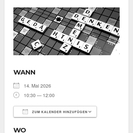
WANN
14. Mai 2026
10:30 — 12:00
ZUM KALENDER HINZUFÜGEN
ICS her­un­ter­la­den
Goog­le Kalen­
WO