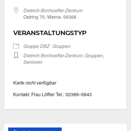
Dietrich-Bonhoeffer-Zentrum
Ost­ring 70, Wer­ne, 59368
VERANSTALTUNGSTYP
Grup­pe DBZ
Grup­pen
Dietrich-Bonhoeffer-Zentrum
,
Grup­pen
,
Senio­ren
Kar­te nicht ver­füg­bar
Kon­takt: Frau Löff­ler Tel.: 02389–5643