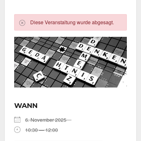
Die­se Ver­an­stal­tung wur­de abge­sagt.
WANN
6. Novem­ber 2025
10:30 — 12:00