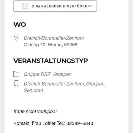
ZUM KALENDER HINZUFÜGEN
ICS her­un­ter­la­den
Goog­le Kalen­
WO
Dietrich-Bonhoeffer-Zentrum
Ost­ring 70, Wer­ne, 59368
VERANSTALTUNGSTYP
Grup­pe DBZ
Grup­pen
Dietrich-Bonhoeffer-Zentrum
,
Grup­pen
,
Senio­ren
Kar­te nicht ver­füg­bar
Kon­takt: Frau Löff­ler Tel.: 02389–5643