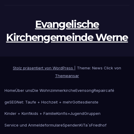
Evangelische
Kirchengemeinde Werne
Stolz präsentiert von WordPress
|
Theme: News Click von
Themeansar
Home
Über uns
Die Wohnzimmerkirche
Evensong
Repaircafé
geSEGNet: Taufe + Hochzeit + mehr
Gottesdienste
Kinder + Konfikids + Familie
Konfis+Jugend
Gruppen
Service und Anmeldeformulare
Spenden
KiTa´s
Friedhof