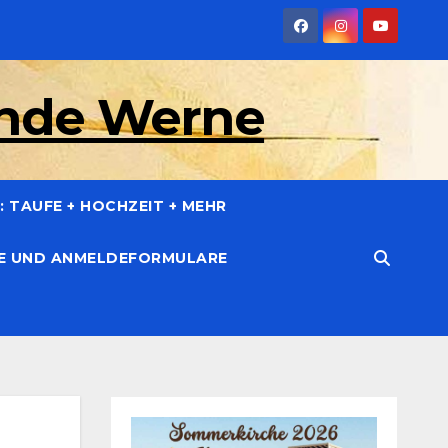
inde Werne
 TAUFE + HOCHZEIT + MEHR
CE UND ANMELDEFORMULARE