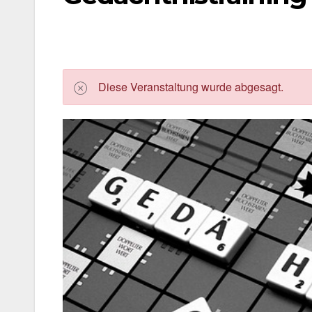
Die­se Ver­an­stal­tung wur­de abge­sagt.