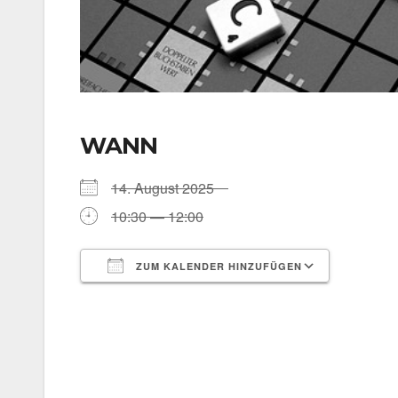
WANN
14. August 2025
10:30 — 12:00
ZUM KALENDER HINZUFÜGEN
ICS her­un­ter­la­den
Goog­le 