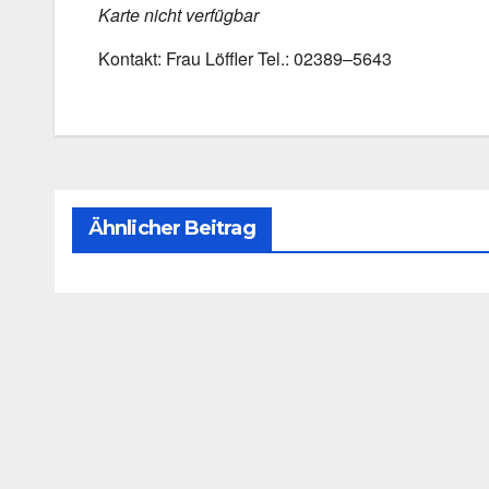
Kar­te nicht ver­füg­bar
Kon­takt: Frau Löff­ler Tel.: 02389–5643
Ähnlicher Beitrag