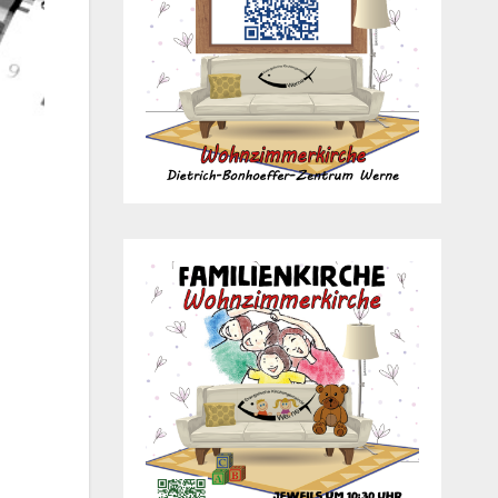
Office 365
Out­look Live