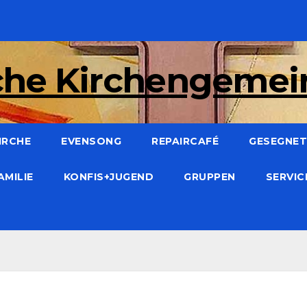
che Kirchengeme
IRCHE
EVENSONG
REPAIRCAFÉ
GESEGNET:
AMILIE
KONFIS+JUGEND
GRUPPEN
SERVI