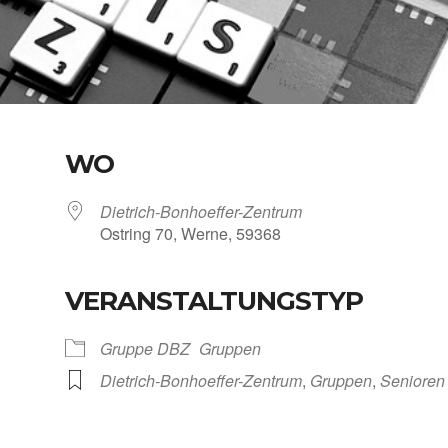
WO
Dietrich-Bonhoeffer-Zentrum
Ost­ring 70, Wer­ne, 59368
VERANSTALTUNGSTYP
Kalen­der
iCal­en­dar
Grup­pe DBZ
Grup­pen
Dietrich-Bonhoeffer-Zentrum
,
Grup­pen
,
Senio­ren