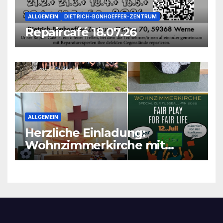
ALLGEMEIN
DIETRICH-BONHOEFFER-ZENTRUM
Repaircafé 18.07.26
ALLGEMEIN
Herzliche Einladung:
Wohnzimmerkirche mit
unseren Konfis