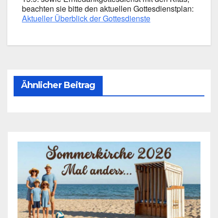
beach­ten sie bit­te den aktu­el­len Got­tes­dienst­plan:
Aktu­el­ler Über­blick der Got­tes­diens­te
Ähnlicher Beitrag