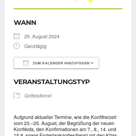
WANN
25. August 2024
Ganz­tä­gig
ZUM KALENDER HINZUFÜGEN
ICS her­un­ter­la­den
Goog­le Kalen­
VERANSTALTUNGSTYP
Got­tes­dienst
Auf­grund aktu­el­ler Ter­mi­ne, wie die Kon­fif­rei­zeit
vom 23.–25. August, der Begrü­ßung der neu­en
Kon­fi­kids, den Kon­fir­ma­tio­nen am 7., 8., 14. und
15.9. sowie Ern­te­dank­got­tes­dienst mit den Kitas,