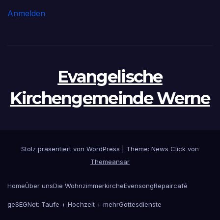
Anmelden
Evangelische
Kirchengemeinde Werne
Stolz präsentiert von WordPress
|
Theme: News Click von
Themeansar
Home
Über uns
Die Wohnzimmerkirche
Evensong
Repaircafé
geSEGNet: Taufe + Hochzeit + mehr
Gottesdienste