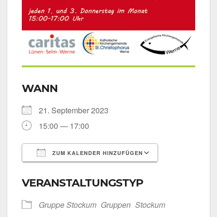
WANN
21. Sep­tem­ber 2023
15:00 — 17:00
ZUM KALENDER HINZUFÜGEN
ICS her­un­ter­la­den
Goog­le Kalen­
VERANSTALTUNGSTYP
Grup­pe Sto­ckum
Grup­pen
Sto­ckum