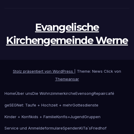
Evangelische
Kirchengemeinde Werne
Stolz präsentiert von WordPress
|
Theme: News Click von
Themeansar
Home
Über uns
Die Wohnzimmerkirche
Evensong
Repaircafé
geSEGNet: Taufe + Hochzeit + mehr
Gottesdienste
Kinder + Konfikids + Familie
Konfis+Jugend
Gruppen
Service und Anmeldeformulare
Spenden
KiTa´s
Friedhof