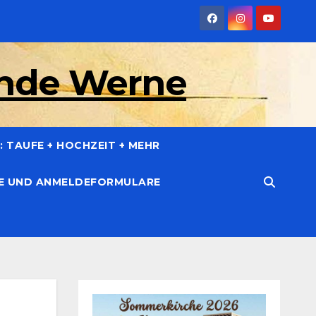
inde Werne
 TAUFE + HOCHZEIT + MEHR
CE UND ANMELDEFORMULARE