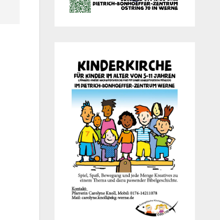
Office 365
Out­look Live