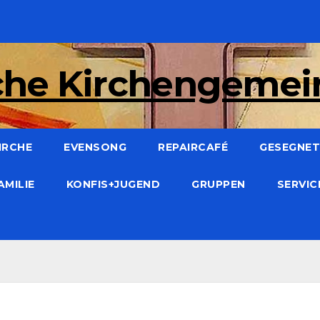
che Kirchengeme
IRCHE
EVENSONG
REPAIRCAFÉ
GESEGNET:
AMILIE
KONFIS+JUGEND
GRUPPEN
SERVI