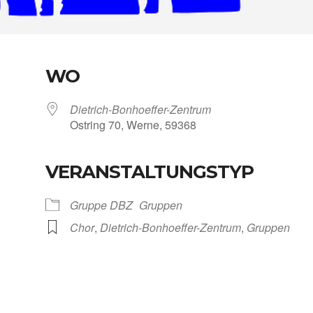
WO
Dietrich-Bonhoeffer-Zentrum
Ost­ring 70, Wer­ne, 59368
VERANSTALTUNGSTYP
Kalen­der
iCal­en­dar
Grup­pe DBZ
Grup­pen
Chor
,
Dietrich-Bonhoeffer-Zentrum
,
Grup­pen