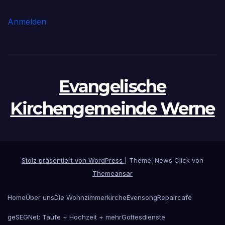
Anmelden
Evangelische
Kirchengemeinde Werne
Stolz präsentiert von WordPress
|
Theme: News Click von
Themeansar
Home
Über uns
Die Wohnzimmerkirche
Evensong
Repaircafé
geSEGNet: Taufe + Hochzeit + mehr
Gottesdienste