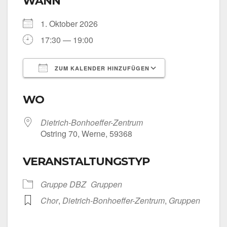
WANN
1. Okto­ber 2026
17:30 — 19:00
ZUM KALENDER HINZUFÜGEN
ICS her­un­ter­la­den
Goog­le Kalen­
WO
Dietrich-Bonhoeffer-Zentrum
Ost­ring 70, Wer­ne, 59368
VERANSTALTUNGSTYP
Grup­pe DBZ
Grup­pen
Chor
,
Dietrich-Bonhoeffer-Zentrum
,
Grup­pen