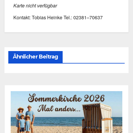
Kar­te nicht ver­füg­bar
Kon­takt: Tobi­as Hein­ke Tel.: 02381–70637
Ähnlicher Beitrag