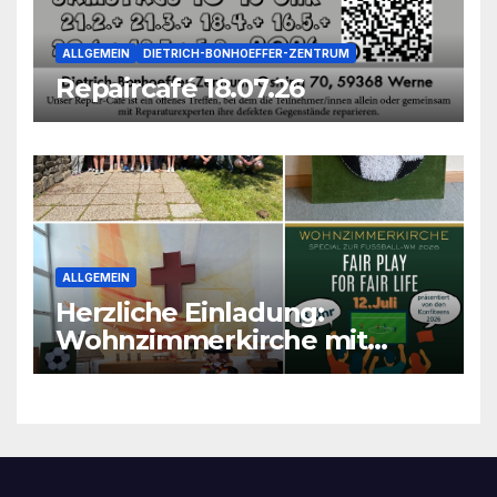
ALLGEMEIN
DIETRICH-BONHOEFFER-ZENTRUM
Repaircafé 18.07.26
ALLGEMEIN
Herzliche Einladung:
Wohnzimmerkirche mit
unseren Konfis