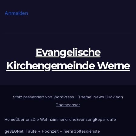
Anmelden
Evangelische
Kirchengemeinde Werne
Stolz präsentiert von WordPress
|
Theme: News Click von
Themeansar
Home
Über uns
Die Wohnzimmerkirche
Evensong
Repaircafé
geSEGNet: Taufe + Hochzeit + mehr
Gottesdienste