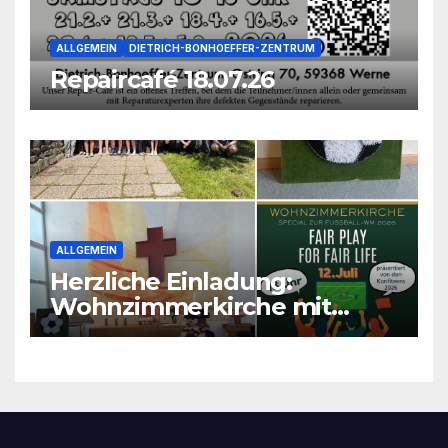
ALLGEMEIN
DIETRICH-BONHOEFFER-ZENTRUM
Repaircafé 18.07.26
ALLGEMEIN
Herzliche Einladung:
Wohnzimmerkirche mit
unseren Konfis