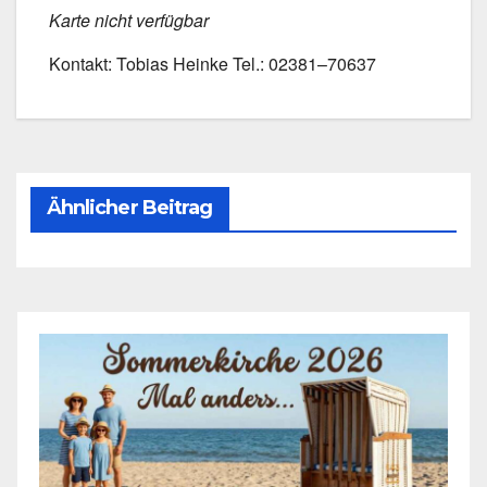
Kar­te nicht ver­füg­bar
Kon­takt: Tobi­as Hein­ke Tel.: 02381–70637
Ähnlicher Beitrag