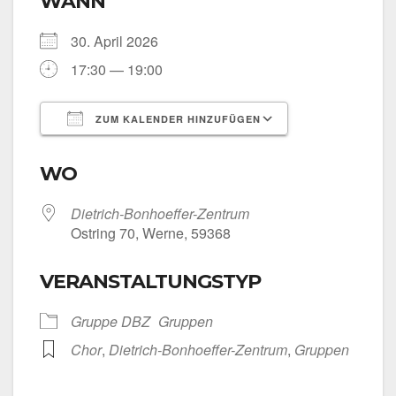
WANN
30. April 2026
17:30 — 19:00
ZUM KALENDER HINZUFÜGEN
ICS her­un­ter­la­den
Goog­le Kalen­
WO
Dietrich-Bonhoeffer-Zentrum
Ost­ring 70, Wer­ne, 59368
VERANSTALTUNGSTYP
Grup­pe DBZ
Grup­pen
Chor
,
Dietrich-Bonhoeffer-Zentrum
,
Grup­pen