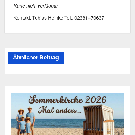
Kar­te nicht ver­füg­bar
Kon­takt: Tobi­as Hein­ke Tel.: 02381–70637
Ähnlicher Beitrag