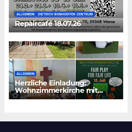
ALLGEMEIN
DIETRICH-BONHOEFFER-ZENTRUM
Repaircafé 18.07.26
ALLGEMEIN
Herzliche Einladung:
Wohnzimmerkirche mit
unseren Konfis