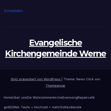
Anmelden
Evangelische
Kirchengemeinde Werne
Stolz präsentiert von WordPress
|
Theme: News Click von
Themeansar
Home
Über uns
Die Wohnzimmerkirche
Evensong
Repaircafé
geSEGNet: Taufe + Hochzeit + mehr
Gottesdienste