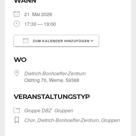
WANN
21. Mai 2026
17:30 — 19:00
ZUM KALENDER HINZUFÜGEN
ICS her­un­ter­la­den
Goog­le Kalen­
WO
Dietrich-Bonhoeffer-Zentrum
Ost­ring 70, Wer­ne, 59368
VERANSTALTUNGSTYP
Grup­pe DBZ
Grup­pen
Chor
,
Dietrich-Bonhoeffer-Zentrum
,
Grup­pen