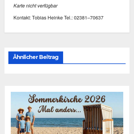
Kar­te nicht ver­füg­bar
Kon­takt: Tobi­as Hein­ke Tel.: 02381–70637
Ähnlicher Beitrag