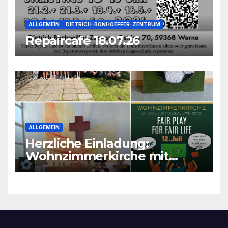
ALLGEMEIN
DIETRICH-BONHOEFFER-ZENTRUM
Repaircafé 18.07.26
ALLGEMEIN
Herzliche Einladung:
Wohnzimmerkirche mit
unseren Konfis