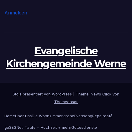
Anmelden
Evangelische
Kirchengemeinde Werne
Stolz präsentiert von WordPress
|
Theme: News Click von
Themeansar
Home
Über uns
Die Wohnzimmerkirche
Evensong
Repaircafé
geSEGNet: Taufe + Hochzeit + mehr
Gottesdienste