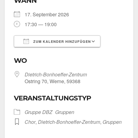
WANN
17. Sep­tem­ber 2026
17:30 — 19:00
ZUM KALENDER HINZUFÜGEN
ICS her­un­ter­la­den
Goog­le Kalen­
WO
Dietrich-Bonhoeffer-Zentrum
Ost­ring 70, Wer­ne, 59368
VERANSTALTUNGSTYP
Grup­pe DBZ
Grup­pen
Chor
,
Dietrich-Bonhoeffer-Zentrum
,
Grup­pen