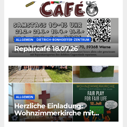
ALLGEMEIN
DIETRICH-BONHOEFFER-ZENTRUM
Repaircafé 18.07.26
ALLGEMEIN
Herzliche Einladung:
Wohnzimmerkirche mit
unseren Konfis