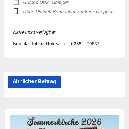
Grup­pe DBZ
Grup­pen
Chor
,
Dietrich-Bonhoeffer-Zentrum
,
Grup­pen
Kar­te nicht ver­füg­bar
Kon­takt: Tobi­as Hein­ke Tel.: 02381–70637
Ähnlicher Beitrag