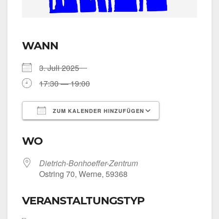
WANN
3. Juli 2025
17:30 — 19:00
ZUM KALENDER HINZUFÜGEN
ICS her­un­ter­la­den
Goog­le Kalen­
WO
Dietrich-Bonhoeffer-Zentrum
Ost­ring 70, Wer­ne, 59368
VERANSTALTUNGSTYP