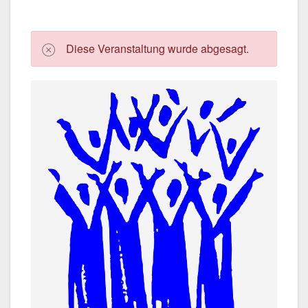
Die­se Ver­an­stal­tung wur­de abge­sagt.